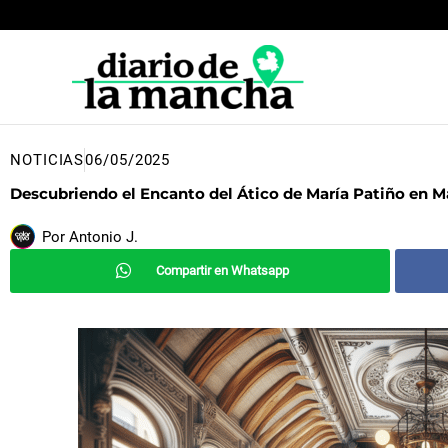
Ir
al
contenido
NOTICIAS
06/05/2025
Descubriendo el Encanto del Ático de María Patiño en Ma
Por
Antonio J.
Compartir en Whatsapp