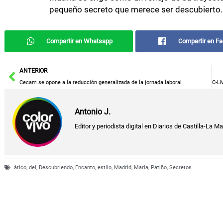
pequeño secreto que merece ser descubierto.
Compartir en Whatsapp
Compartir en F
Ant
ANTERIOR
Cecam se opone a la reducción generalizada de la jornada laboral
Antonio J.
Editor y periodista digital en Diarios de Castilla-La M
ático
,
del
,
Descubriendo
,
Encanto
,
estilo
,
Madrid
,
María
,
Patiño
,
Secretos