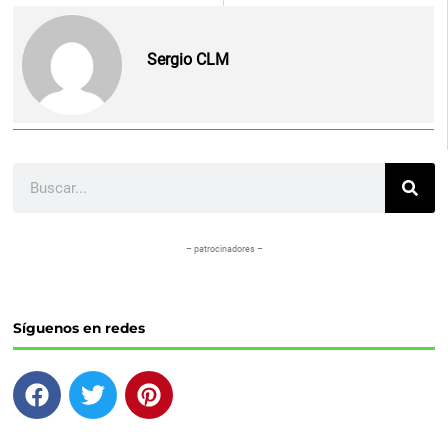
Sergio CLM
Buscar
– patrocinadores –
Síguenos en redes
F
T
P
a
w
i
c
i
n