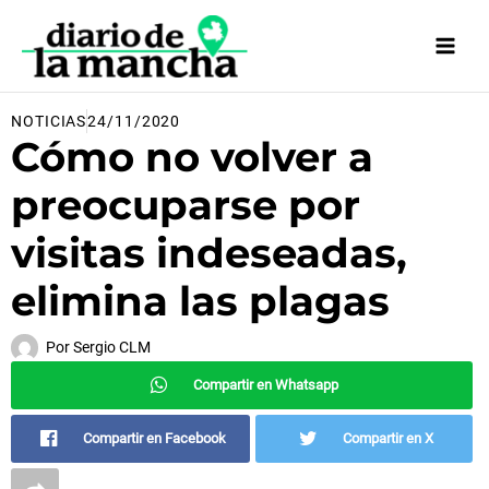
Ir
al
contenido
NOTICIAS
24/11/2020
Cómo no volver a
preocuparse por
visitas indeseadas,
elimina las plagas
Por
Sergio CLM
Compartir en Whatsapp
Compartir en Facebook
Compartir en X