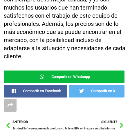
muchos los usuarios que han terminado
satisfechos con el trabajo de este equipo de
profesionales. Además, los precios son de lo
más económico que se puede encontrar en el
mercado, con la posibilidad incluso de
adaptarse a la situación y necesidades de cada
cliente.
Compartir en Whatsapp
Compartir en Facebook
Compartir en X
Ant
Sig
ANTERIOR
SIGUIENTE
Syndesi Software aumenta la productividad en el teletrabajo con Effiwork
Máster BIM online para ampliar la formación de los arquitectos