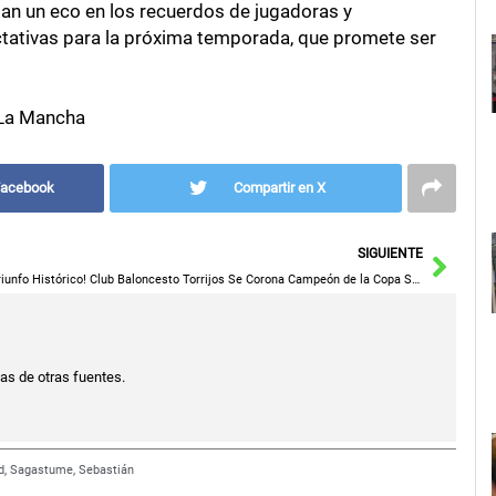
an un eco en los recuerdos de jugadoras y
ctativas para la próxima temporada, que promete ser
-La Mancha
Facebook
Compartir en X
Sigu
SIGUIENTE
¡Triunfo Histórico! Club Baloncesto Torrijos Se Corona Campeón de la Copa STM Masculina 2026
ias de otras fuentes.
d
,
Sagastume
,
Sebastián