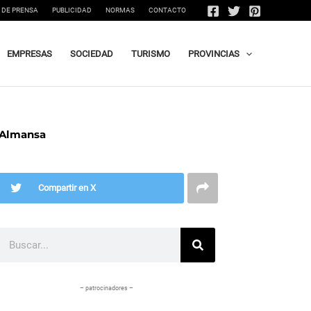
 DE PRENSA
PUBLICIDAD
NORMAS
CONTACTO
EMPRESAS
SOCIEDAD
TURISMO
PROVINCIAS
 Almansa
Compartir en X
Buscar
– patrocinadores –