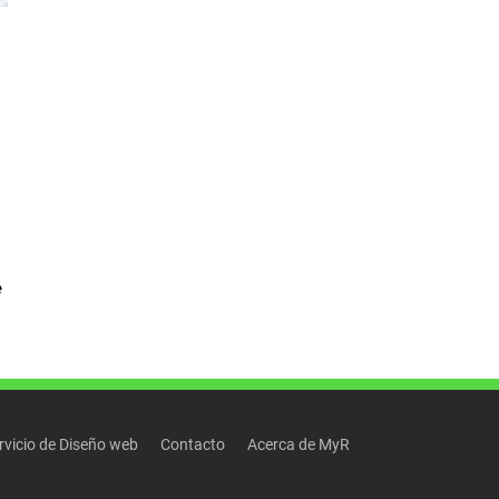
e
rvicio de Diseño web
Contacto
Acerca de MyR