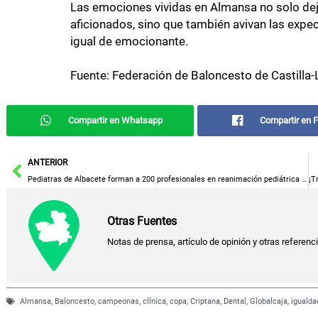
Las emociones vividas en Almansa no solo dej
aficionados, sino que también avivan las expe
igual de emocionante.
Fuente: Federación de Baloncesto de Castilla
Compartir en Whatsapp
Compartir en 
Ant
ANTERIOR
Pediatras de Albacete forman a 200 profesionales en reanimación pediátrica y neonatal de alta especialización.
Otras Fuentes
Notas de prensa, artículo de opinión y otras referenc
Almansa
,
Baloncesto
,
campeonas
,
clínica
,
copa
,
Criptana
,
Dental
,
Globalcaja
,
igualda