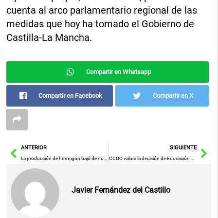
cuenta al arco parlamentario regional de las
medidas que hoy ha tomado el Gobierno de
Castilla-La Mancha.
Compartir en Whatsapp
Compartir en Facebook
Compartir en X
Ant
Sig
ANTERIOR
SIGUIENTE
La producción de hormigón bajó de nuevo en el tercer trimestre de 2020, acumulando una caída del 10,4%
CCOO valora la decisión de Educación de mantener cerrados los centros donde no está garantizada la seguridad, pero urge la reapertura
Javier Fernández del Castillo