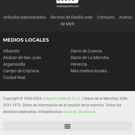
Artículos patrocinados
Servicio de Diseño web
Contacto
Acerca
de MyR
MEDIOS LOCALES
Albacete
Diario de Cuenca
Alcázar de San Juan
Diario de La Mancha
Argamasilla
Herencia
Campo de Criptana
Más medios locales...
Ciudad Real
Copyright © 1995-2024
Colorvivo Internet S.L.U.
/ Diario de la Mancha). ISSN
2531-1972. Diario de información en el corazón de la mancha. Todos los
derechos reservados. Infraestructura
cloud en Stackscale
.