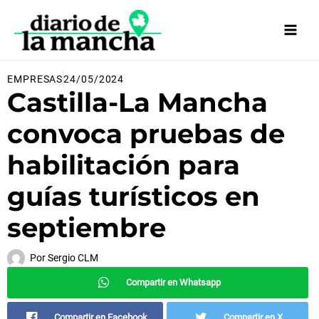
Ir
al
contenido
EMPRESAS
24/05/2024
Castilla-La Mancha
convoca pruebas de
habilitación para
guías turísticos en
septiembre
Por
Sergio CLM
Compartir en Whatsapp
Compartir en Facebook
Compartir en X