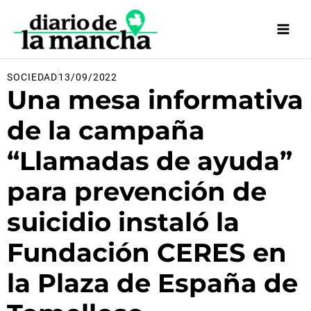
Ir
al
contenido
SOCIEDAD
13/09/2022
Una mesa informativa
de la campaña
“Llamadas de ayuda”
para prevención de
suicidio instaló la
Fundación CERES en
la Plaza de España de