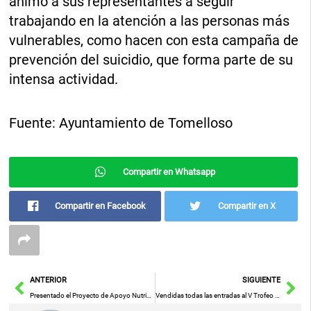
animó a sus representantes a seguir
trabajando en la atención a las personas más
vulnerables, como hacen con esta campaña de
prevención del suicidio, que forma parte de su
intensa actividad.
Fuente: Ayuntamiento de Tomelloso
Compartir en Whatsapp
Compartir en Facebook
Compartir en X
Ant
Sig
ANTERIOR
SIGUIENTE
Presentado el Proyecto de Apoyo Nutricional para Personas en su entorno al que en la provincia de Ciudad Real se han sumado 61 municipios menores de 5.000 habitantes
Vendidas todas las entradas al V Trofeo “Luis Casimiro” del 17 de septiembre entre el Real Madrid y Ucam Murcia en el pabellón Antonio Rivilla de Puertollano