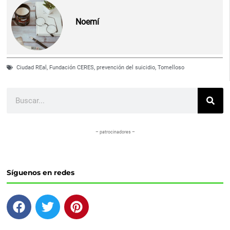
Noemí
Ciudad REal
,
Fundación CERES
,
prevención del suicidio
,
Tomelloso
Buscar
– patrocinadores –
Síguenos en redes
F
T
P
a
w
i
c
i
n