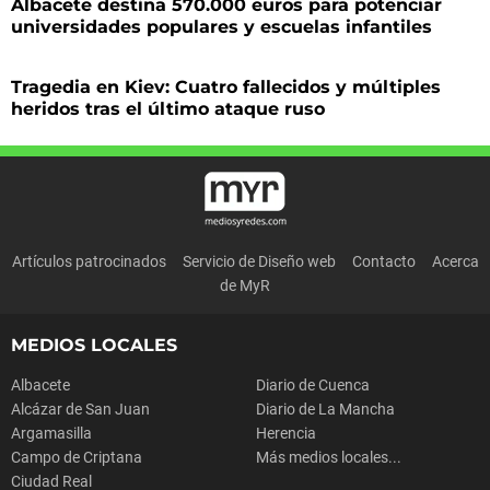
Albacete destina 570.000 euros para potenciar
universidades populares y escuelas infantiles
Tragedia en Kiev: Cuatro fallecidos y múltiples
heridos tras el último ataque ruso
Artículos patrocinados
Servicio de Diseño web
Contacto
Acerca
de MyR
MEDIOS LOCALES
Albacete
Diario de Cuenca
Alcázar de San Juan
Diario de La Mancha
Argamasilla
Herencia
Campo de Criptana
Más medios locales...
Ciudad Real