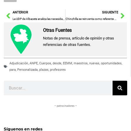
Ant
Sig
ANTERIOR
SIGUIENTE
La UDP de Albacete analiza las necesidades de los mayores en el mundo rural en una jornada sobre envejecimiento activo
Chinchilla se reinventa como referente mundial del teatro de títeres en su IV Festival Internacional
Otras Fuentes
Notas de prensa, artículo de opinión y otras
referencias de otras fuentes.
Adjudicación
,
ANPE
,
Cuerpos
,
desde
,
EEMM
,
maestros
,
nuevas
,
oportunidades
,
para
,
Personalizada
,
plazas
,
profesores
Buscar
– patrocinadores –
Síguenos en redes