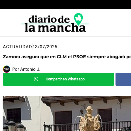
Ir
al
contenido
ACTUALIDAD
13/07/2025
Zamora asegura que en CLM el PSOE siempre abogará por 
Por
Antonio J.
Compartir en Whatsapp