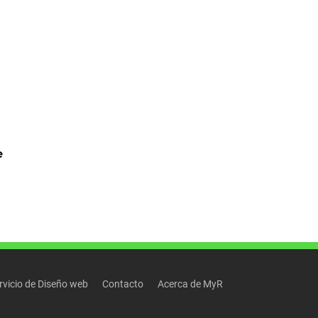
e
rvicio de Diseño web
Contacto
Acerca de MyR