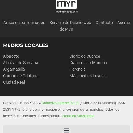
Artículos patrocinados
Servicio de Diseño web
Contacto
Acerca
de MyR
MEDIOS LOCALES
Albacete
Diario de Cuenca
Alcázar de San Juan
Diario de La Mancha
Argamasilla
Herencia
Campo de Criptana
Más medios locales...
Ciudad Real
Copyright © 1995-2024
Colorvivo Internet S.L.U.
/ Diario de la Mancha). ISSN
2531-1972. Diario de información en el corazón de la mancha. Todos los
derechos reservados. Infraestructura
cloud en Stackscale
.