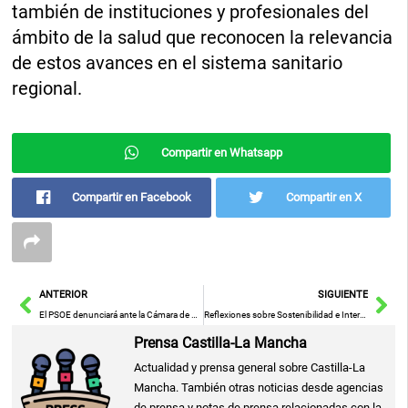
también de instituciones y profesionales del
ámbito de la salud que reconocen la relevancia
de estos avances en el sistema sanitario
regional.
Compartir en Whatsapp
Compartir en Facebook
Compartir en X
Ant
Sig
ANTERIOR
SIGUIENTE
El PSOE denunciará ante la Cámara de Cuentas el uso de fondos del Ayuntamiento de Ciudad Real para actos del PP
Reflexiones sobre Sostenibilidad e Interculturalidad en la XVII CONFINT Provincial de Hellín
Prensa Castilla-La Mancha
Actualidad y prensa general sobre Castilla-La
Mancha. También otras noticias desde agencias
de prensa y notas de prensa relacionadas con la