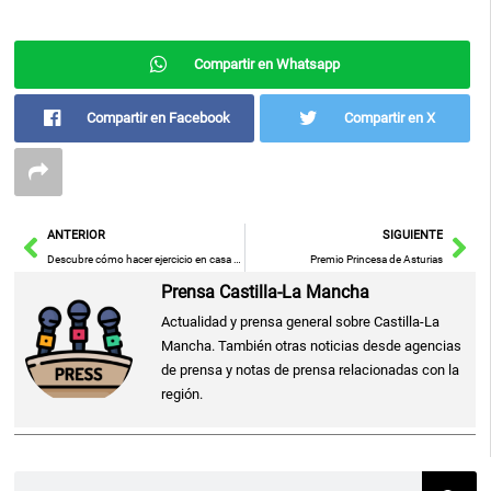
Compartir en Whatsapp
Compartir en Facebook
Compartir en X
Ant
Sig
ANTERIOR
SIGUIENTE
Descubre cómo hacer ejercicio en casa fácilmente con este hallazgo en Amazon
Premio Princesa de Asturias
Prensa Castilla-La Mancha
Actualidad y prensa general sobre Castilla-La
Mancha. También otras noticias desde agencias
de prensa y notas de prensa relacionadas con la
región.
Buscar