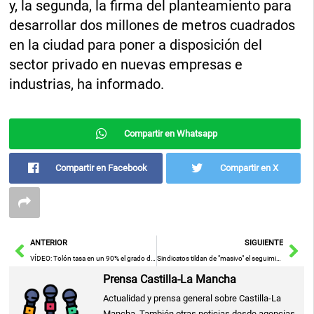
y, la segunda, la firma del planteamiento para
desarrollar dos millones de metros cuadrados
en la ciudad para poner a disposición del
sector privado en nuevas empresas e
industrias, ha informado.
Compartir en Whatsapp
Compartir en Facebook
Compartir en X
Ant
Sig
ANTERIOR
SIGUIENTE
VÍDEO: Tolón tasa en un 90% el grado de cumplimiento de su programa electoral pese a las "dificultades" del mandato
Sindicatos tildan de "masivo" el seguimiento de la primera jornada de huelga de Airbus en Illecas y Albacete
Prensa Castilla-La Mancha
Actualidad y prensa general sobre Castilla-La
Mancha. También otras noticias desde agencias