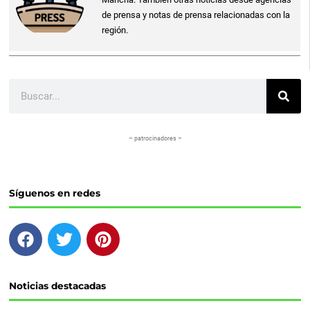
de prensa y notas de prensa relacionadas con la
región.
Buscar
– patrocinadores –
Síguenos en redes
F
T
P
a
w
i
c
i
n
e
t
t
Noticias destacadas
b
t
e