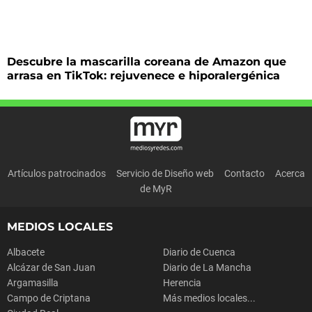
Descubre la mascarilla coreana de Amazon que
arrasa en TikTok: rejuvenece e hiporalergénica
Artículos patrocinados
Servicio de Diseño web
Contacto
Acerca
de MyR
MEDIOS LOCALES
Albacete
Diario de Cuenca
Alcázar de San Juan
Diario de La Mancha
Argamasilla
Herencia
Campo de Criptana
Más medios locales...