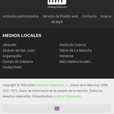
Artículos patrocinados
Servicio de Diseño web
Contacto
Acerca
de MyR
MEDIOS LOCALES
Albacete
Diario de Cuenca
Alcázar de San Juan
Diario de La Mancha
Argamasilla
Herencia
Campo de Criptana
Más medios locales...
Ciudad Real
Copyright © 1995-2024
Colorvivo Internet S.L.U.
/ Diario de la Mancha). ISSN
2531-1972. Diario de información en el corazón de la mancha. Todos los
derechos reservados. Infraestructura
cloud en Stackscale
.