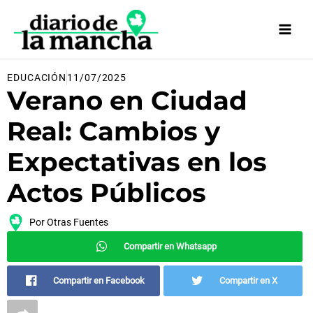
Ir
al
contenido
EDUCACIÓN
11/07/2025
Verano en Ciudad
Real: Cambios y
Expectativas en los
Actos Públicos
Por
Otras Fuentes
Compartir en Whatsapp
Compartir en Facebook
Compartir en X