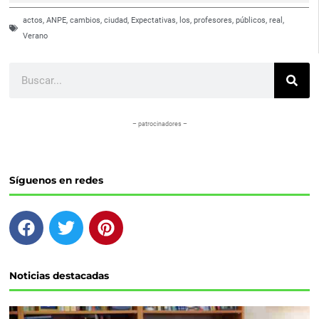
actos
,
ANPE
,
cambios
,
ciudad
,
Expectativas
,
los
,
profesores
,
públicos
,
real
,
Verano
Buscar
– patrocinadores –
Síguenos en redes
F
T
P
a
w
i
c
i
n
e
t
t
Noticias destacadas
b
t
e
o
e
r