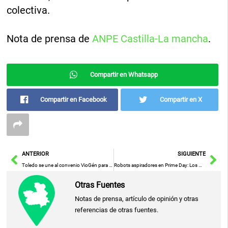
colectiva.
Nota de prensa de
ANPE Castilla-La mancha
.
Compartir en Whatsapp
Compartir en Facebook
Compartir en X
Ant
Sig
ANTERIOR
SIGUIENTE
Toledo se une al convenio VioGén para combatir la violencia de género
Robots aspiradores en Prime Day: Los más vendidos y mejor valorados con descuentos
Otras Fuentes
Notas de prensa, artículo de opinión y otras
referencias de otras fuentes.