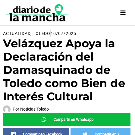
Ir
al
contenido
ACTUALIDAD
,
TOLEDO
10/07/2025
Velázquez Apoya la
Declaración del
Damasquinado de
Toledo como Bien de
Interés Cultural
Por
Noticias Toledo
Compartir en Whatsapp
Compartir en Facebook
Compartir en X