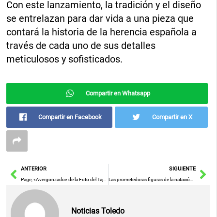
Con este lanzamiento, la tradición y el diseño
se entrelazan para dar vida a una pieza que
contará la historia de la herencia española a
través de cada uno de sus detalles
meticulosos y sofisticados.
Compartir en Whatsapp
Compartir en Facebook
Compartir en X
Ant
Sig
ANTERIOR
SIGUIENTE
Page, «Avergonzado» de la Foto del Tajo, Amenaza con Acciones Judiciales para que se Cumplan las Sentencias
Las prometedoras figuras de la natación española se congregarán en Ciudad Real
Noticias Toledo