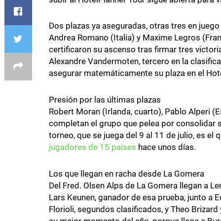
Dos plazas ya aseguradas, otras tres en juego
Andrea Romano (Italia) y Maxime Legros (Franc
certificaron su ascenso tras firmar tres victo
Alexandre Vandermoten, tercero en la clasifica
asegurar matemáticamente su plaza en el Hot
Presión por las últimas plazas
Robert Moran (Irlanda, cuarto), Pablo Alperi (Es
completan el grupo que pelea por consolidar su
torneo, que se juega del 9 al 11 de julio, es el
jugadores de 15 países
hace unos días.
Los que llegan en racha desde La Gomera
Del Fred. Olsen Alps de La Gomera llegan a L
Lars Keunen, ganador de esa prueba, junto a 
Florioli, segundos clasificados, y Theo Brizard
su mejor momento del año, porque llega a Bur