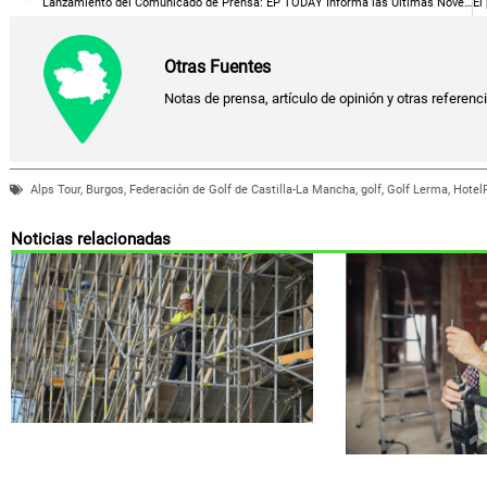
Lanzamiento del Comunicado de Prensa: EP TODAY Informa las Últimas Novedades
Otras Fuentes
Notas de prensa, artículo de opinión y otras referenc
Alps Tour
,
Burgos
,
Federación de Golf de Castilla-La Mancha
,
golf
,
Golf Lerma
,
Hotel
Noticias relacionadas