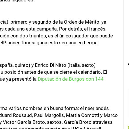
ia), primero y segundo de la Orden de Mérito, ya
rias cada uno esta campaña. Por detrás, el francés
ción con dos triunfos, es el único jugador que puede
elPlanner Tour si gana esta semana en Lerma.
paña, quinto) y Enrico Di Nitto (Italia, sexto)
 posición antes de que se cierre el calendario. El
 que ya presentó la
Diputación de Burgos con 144
erma varios nombres en buena forma: el neerlandés
Eduard Rousaud, Paul Margolis, Mattia Comotti y Marco
 y Víctor García Broto, sextos. García Broto atraviesa
gos tras un segundo puesto en el UGolf Aravell