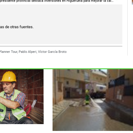
El presidente provincial destaca inversiones en Higueruela para mejorar la calidad de vida de los mayores
ias de otras fuentes.
Planner Tour
,
Pablo Alperi
,
Víctor García Broto