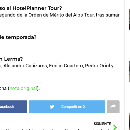
so al HotelPlanner Tour?
undo de la Orden de Mérito del Alps Tour, tras sumar
 de temporada?
en Lerma?
s, Alejandro Cañizares, Emilio Cuartero, Pedro Oriol y
cha (
nota original
).
Facebook
Compartir en X
Sigu
SIGUIENTE