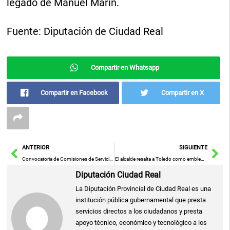
legado de Manuel Marín.
Fuente: Diputación de Ciudad Real
Compartir en Whatsapp
Compartir en Facebook
Compartir en X
Ant
Sig
ANTERIOR
SIGUIENTE
Convocatoria de Comisiones de Servicio en Centros British para el Curso 2025-2026: Primera Ronda de Entrevistas
El alcalde resalta a Toledo como emblema de armonía representando fielmente nuestra aspiración con la candidatura.
Diputación Ciudad Real
La Diputación Provincial de Ciudad Real es una
institución pública gubernamental que presta
servicios directos a los ciudadanos y presta
apoyo técnico, económico y tecnológico a los