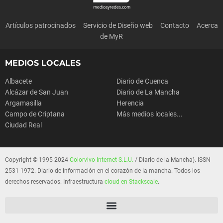
Artículos patrocinados
Servicio de Diseño web
Contacto
Acerca
de MyR
MEDIOS LOCALES
Albacete
Diario de Cuenca
Alcázar de San Juan
Diario de La Mancha
Argamasilla
Herencia
Campo de Criptana
Más medios locales...
Ciudad Real
Copyright © 1995-2024
Colorvivo Internet S.L.U.
/ Diario de la Mancha). ISSN
2531-1972. Diario de información en el corazón de la mancha. Todos los
derechos reservados. Infraestructura
cloud en Stackscale
.