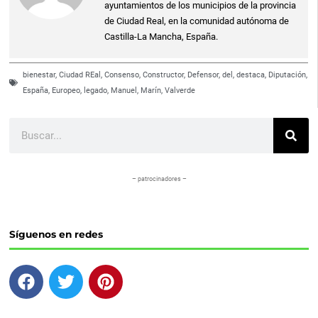
ayuntamientos de los municipios de la provincia
de Ciudad Real, en la comunidad autónoma de
Castilla-La Mancha, España.
bienestar
,
Ciudad REal
,
Consenso
,
Constructor
,
Defensor
,
del
,
destaca
,
Diputación
,
España
,
Europeo
,
legado
,
Manuel
,
Marín
,
Valverde
Buscar
– patrocinadores –
Síguenos en redes
F
T
P
a
w
i
c
i
n