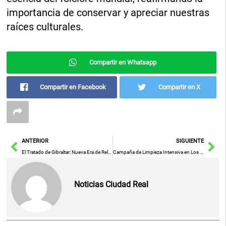
importancia de conservar y apreciar nuestras
raíces culturales.
Compartir en Whatsapp
Compartir en Facebook
Compartir en X
Ant
Sig
ANTERIOR
SIGUIENTE
El Tratado de Gibraltar: Nueva Era de Relación entre la UE y Reino Unido se Consolidará el 14 de Julio en Bruselas
Campaña de Limpieza Intensiva en Los Moralejos y Áreas Adyacentes: Princesa Zaida, Colón y República Argentina
Noticias Ciudad Real