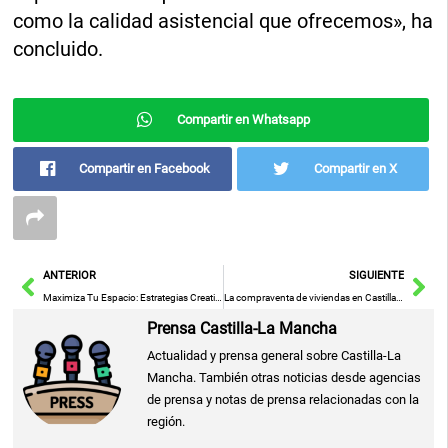
como la calidad asistencial que ofrecemos», ha
concluido.
Compartir en Whatsapp
Compartir en Facebook
Compartir en X
Ant
Sig
ANTERIOR
SIGUIENTE
Maximiza Tu Espacio: Estrategias Creativas para Optimizar Hogares Pequeños
La compraventa de viviendas en Castilla-La Mancha baja un 5,2% en abril tras empeorar su evolución interanual
Prensa Castilla-La Mancha
Actualidad y prensa general sobre Castilla-La
Mancha. También otras noticias desde agencias
de prensa y notas de prensa relacionadas con la
región.