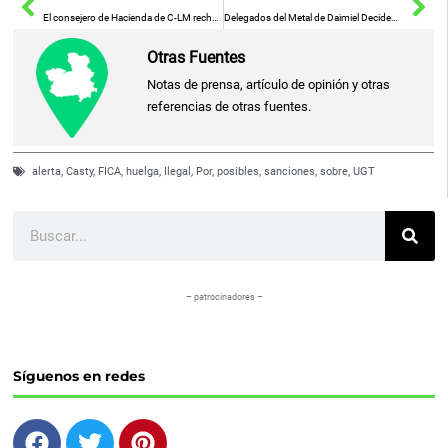
El consejero de Hacienda de C-LM rechaza la propuesta de Juanma Moreno sobre un frente común contra el «cupo catalán»
Delegados del Metal de Daimiel Deciden Mantenerse Firmes en sus Reivindicaciones
Otras Fuentes
Notas de prensa, artículo de opinión y otras
referencias de otras fuentes.
alerta
,
Casty
,
FICA
,
huelga
,
Ilegal
,
Por
,
posibles
,
sanciones
,
sobre
,
UGT
Buscar
– patrocinadores –
Síguenos en redes
F
T
P