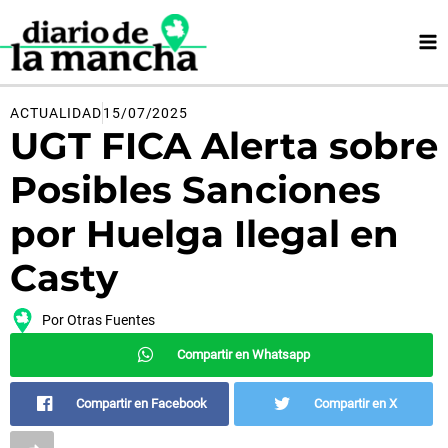
Ir
al
contenido
ACTUALIDAD
15/07/2025
UGT FICA Alerta sobre
Posibles Sanciones
por Huelga Ilegal en
Casty
Por
Otras Fuentes
Compartir en Whatsapp
Compartir en Facebook
Compartir en X