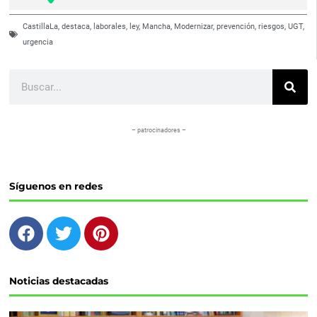
CastillaLa
,
destaca
,
laborales
,
ley
,
Mancha
,
Modernizar
,
prevención
,
riesgos
,
UGT
,
urgencia
Buscar
– patrocinadores –
Síguenos en redes
F
T
P
a
w
i
c
i
n
e
t
t
Noticias destacadas
b
t
e
o
e
r