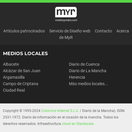
Artículos patrocinados
Servicio de Diseño web
Contacto
Acerca
de MyR
MEDIOS LOCALES
Albacete
Diario de Cuenca
Alcázar de San Juan
Diario de La Mancha
Argamasilla
Herencia
Campo de Criptana
Más medios locales...
Ciudad Real
Copyright © 1995-2024
Colorvivo Internet S.L.U.
/ Diario de la Mancha). ISSN
2531-1972. Diario de información en el corazón de la mancha. Todos los
derechos reservados. Infraestructura
cloud en Stackscale
.