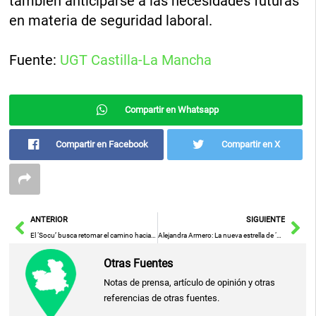
también anticiparse a las necesidades futuras
en materia de seguridad laboral.
Fuente:
UGT Castilla-La Mancha
Compartir en Whatsapp
Compartir en Facebook
Compartir en X
Ant
Sig
ANTERIOR
SIGUIENTE
El ‘Socu’ busca retomar el camino hacia la victoria
Alejandra Armero: La nueva estrella de ‘La Promesa’ que revolucionará el destino de Petra
Otras Fuentes
Notas de prensa, artículo de opinión y otras
referencias de otras fuentes.