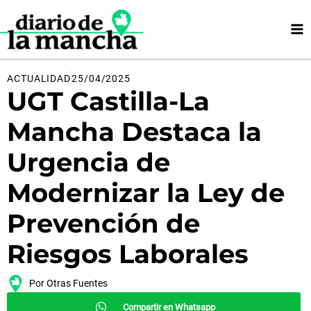
Ir
al
contenido
ACTUALIDAD
25/04/2025
UGT Castilla-La
Mancha Destaca la
Urgencia de
Modernizar la Ley de
Prevención de
Riesgos Laborales
Por
Otras Fuentes
Compartir en Whatsapp