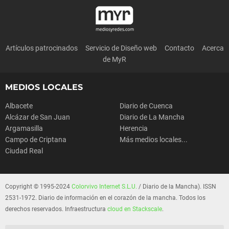
Artículos patrocinados
Servicio de Diseño web
Contacto
Acerca
de MyR
MEDIOS LOCALES
Albacete
Diario de Cuenca
Alcázar de San Juan
Diario de La Mancha
Argamasilla
Herencia
Campo de Criptana
Más medios locales...
Ciudad Real
Copyright © 1995-2024
Colorvivo Internet S.L.U.
/ Diario de la Mancha). ISSN
2531-1972. Diario de información en el corazón de la mancha. Todos los
derechos reservados. Infraestructura
cloud en Stackscale
.