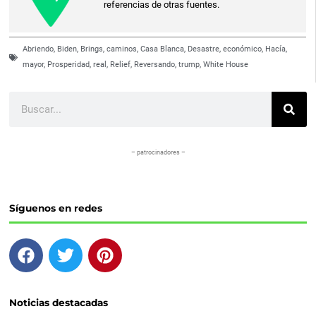
referencias de otras fuentes.
Abriendo
,
Biden
,
Brings
,
caminos
,
Casa Blanca
,
Desastre
,
económico
,
Hacía
,
mayor
,
Prosperidad
,
real
,
Relief
,
Reversando
,
trump
,
White House
Buscar
– patrocinadores –
Síguenos en redes
F
T
P
a
w
i
c
i
n
e
t
t
Noticias destacadas
b
t
e