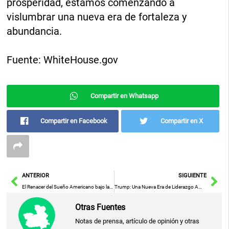
prosperidad, estamos comenzando a
vislumbrar una nueva era de fortaleza y
abundancia.
Fuente: WhiteHouse.gov
Compartir en Whatsapp
Compartir en Facebook
Compartir en X
Ant
Sig
ANTERIOR
SIGUIENTE
El Renacer del Sueño Americano bajo la Presidencia de Trump
Trump: Una Nueva Era de Liderazgo Americano y Seguridad Global a Través de la Fuerza
Otras Fuentes
Notas de prensa, artículo de opinión y otras