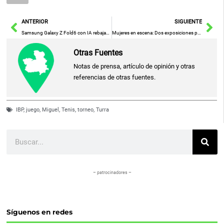
Ant
Sig
ANTERIOR
SIGUIENTE
Samsung Galaxy Z Fold6 con IA rebajado en más de 500€
Mujeres en escena: Dos exposiciones promueven su visibilidad en el Festival de Teatro Clásico de Almagro
Otras Fuentes
Notas de prensa, artículo de opinión y otras
referencias de otras fuentes.
IBP
,
juego
,
Miguel
,
Tenis
,
torneo
,
Turra
Buscar
– patrocinadores –
Síguenos en redes