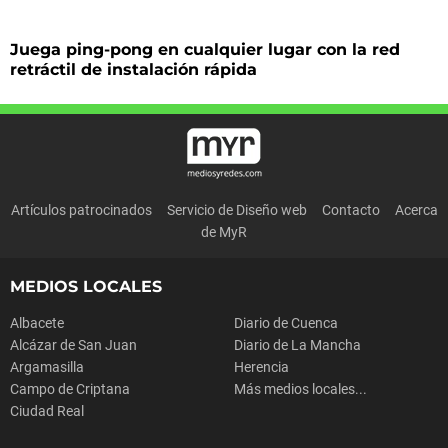
Juega ping-pong en cualquier lugar con la red
retráctil de instalación rápida
Artículos patrocinados
Servicio de Diseño web
Contacto
Acerca
de MyR
MEDIOS LOCALES
Albacete
Diario de Cuenca
Alcázar de San Juan
Diario de La Mancha
Argamasilla
Herencia
Campo de Criptana
Más medios locales...
Ciudad Real