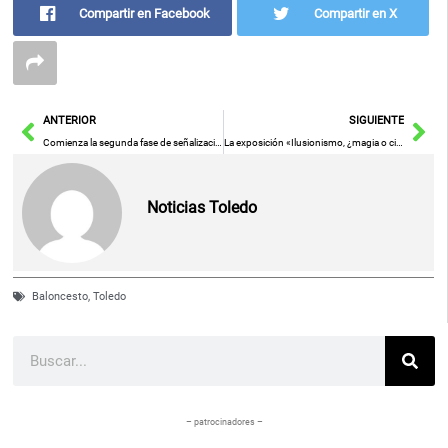
Compartir en Facebook
Compartir en X
Ant
Sig
ANTERIOR
SIGUIENTE
Comienza la segunda fase de señalización de caminos municipales de Herencia
La exposición «Ilusionismo, ¿magia o ciencia?» llega a Toledo
Noticias Toledo
Baloncesto
,
Toledo
Buscar
– patrocinadores –