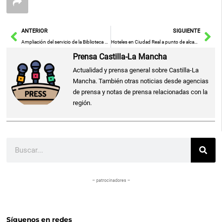
Ant
Sig
ANTERIOR
SIGUIENTE
Ampliación del servicio de la Biblioteca y Centro de Documentación ‘Luisa Sigea’ en Castilla-La Mancha con nuevas dependencias en el Instituto de la Mujer
Hoteles en Ciudad Real a punto de alcanzar el lleno total en Semana Santa
Prensa Castilla-La Mancha
Actualidad y prensa general sobre Castilla-La
Mancha. También otras noticias desde agencias
de prensa y notas de prensa relacionadas con la
región.
Buscar
– patrocinadores –
Síguenos en redes