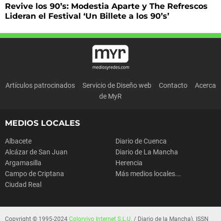
Revive los 90’s: Modestia Aparte y The Refrescos
Lideran el Festival ‘Un Billete a los 90’s’
Artículos patrocinados
Servicio de Diseño web
Contacto
Acerca
de MyR
MEDIOS LOCALES
Albacete
Diario de Cuenca
Alcázar de San Juan
Diario de La Mancha
Argamasilla
Herencia
Campo de Criptana
Más medios locales...
Ciudad Real
Copyright © 1995-2024
Colorvivo Internet S.L.U.
/ Diario de la Mancha). ISSN