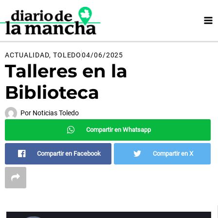
Ir
al
contenido
ACTUALIDAD
,
TOLEDO
04/06/2025
Talleres en la
Biblioteca
Por
Noticias Toledo
Compartir en Whatsapp
Compartir en Facebook
Compartir en X