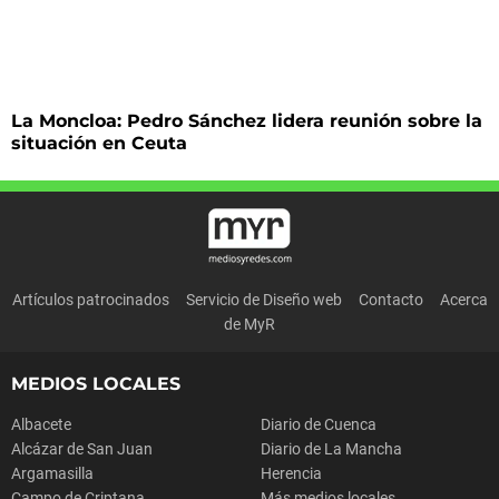
La Moncloa: Pedro Sánchez lidera reunión sobre la
situación en Ceuta
Artículos patrocinados
Servicio de Diseño web
Contacto
Acerca
de MyR
MEDIOS LOCALES
Albacete
Diario de Cuenca
Alcázar de San Juan
Diario de La Mancha
Argamasilla
Herencia
Campo de Criptana
Más medios locales...