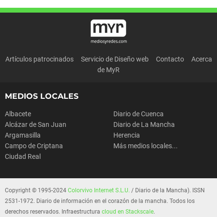
Artículos patrocinados
Servicio de Diseño web
Contacto
Acerca
de MyR
MEDIOS LOCALES
Albacete
Diario de Cuenca
Alcázar de San Juan
Diario de La Mancha
Argamasilla
Herencia
Campo de Criptana
Más medios locales...
Ciudad Real
Copyright © 1995-2024
Colorvivo Internet S.L.U.
/ Diario de la Mancha). ISSN
2531-1972. Diario de información en el corazón de la mancha. Todos los
derechos reservados. Infraestructura
cloud en Stackscale
.