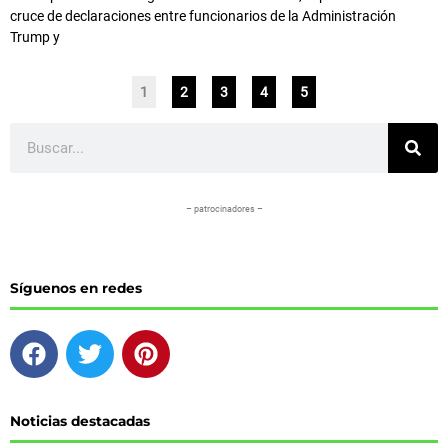
cruce de declaraciones entre funcionarios de la Administración
Trump y
1
2
3
4
5
Buscar
– patrocinadores –
Síguenos en redes
F
T
P
a
w
i
c
i
n
e
t
t
Noticias destacadas
b
t
e