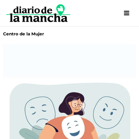
Ir
al
contenido
Centro de la Mujer
Página
Página
Página
Página
Página