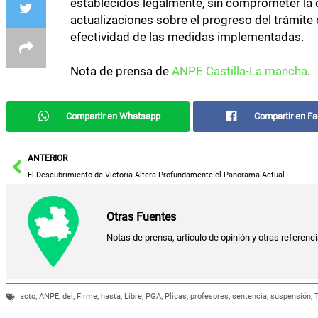
establecidos legalmente, sin comprometer la c
actualizaciones sobre el progreso del trámite 
efectividad de las medidas implementadas.
Nota de prensa de
ANPE Castilla-La mancha
.
Compartir en Whatsapp
Compartir en F
Ant
ANTERIOR
El Descubrimiento de Victoria Altera Profundamente el Panorama Actual
Otras Fuentes
Notas de prensa, artículo de opinión y otras referenc
acto
,
ANPE
,
del
,
Firme
,
hasta
,
Libre
,
PGA
,
Plicas
,
profesores
,
sentencia
,
suspensión
,