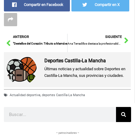
Compartir en Facebook
Compartir en X
Ant
Sig
ANTERIOR
SIGUIENTE
"Destellos del Corazón: Tributo a Mamá en Amplitud de Luz"
Ana Terradillos destaca la profesionalidad de Silvia Intxaurrondo: Un ejemplo de camaradería en la competencia matutina televisiva
Deportes Castilla-La Mancha
Últimas noticias y actualidad sobre Deportes en
Castilla-La Mancha, sus provincias y ciudades.
Actualidad deportiva
,
deportes Castilla-La Mancha
Buscar
– patrocinadores –