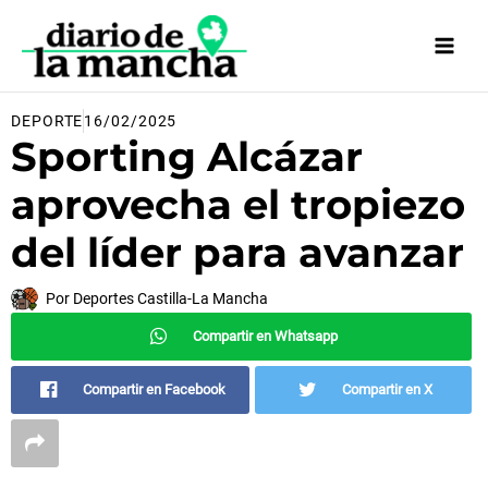
Ir
al
contenido
DEPORTE
16/02/2025
Sporting Alcázar
aprovecha el tropiezo
del líder para avanzar
Por
Deportes Castilla-La Mancha
Compartir en Whatsapp
Compartir en Facebook
Compartir en X