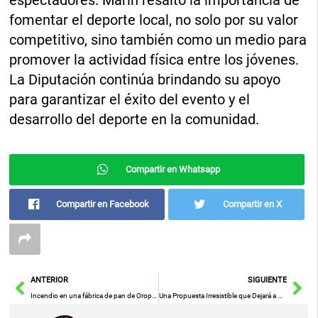
espectadores. Marín resaltó la importancia de
fomentar el deporte local, no solo por su valor
competitivo, sino también como un medio para
promover la actividad física entre los jóvenes.
La Diputación continúa brindando su apoyo
para garantizar el éxito del evento y el
desarrollo del deporte en la comunidad.
Compartir en Whatsapp
Compartir en Facebook
Compartir en X
Ant
Sig
ANTERIOR
SIGUIENTE
Incendio en una fábrica de pan de Oropesa sin heridos al no estar operativa
Una Propuesta Irresistible que Dejará a Fina sin Aliento