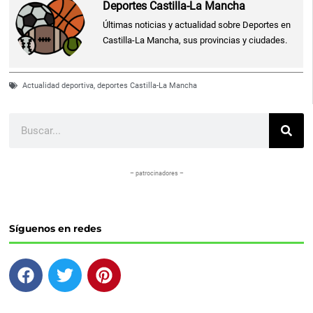
Deportes Castilla-La Mancha
Últimas noticias y actualidad sobre Deportes en
Castilla-La Mancha, sus provincias y ciudades.
Actualidad deportiva
,
deportes Castilla-La Mancha
Buscar
– patrocinadores –
Síguenos en redes
F
T
P
a
w
i
c
i
n