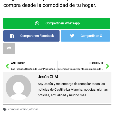
compra desde la comodidad de tu hogar.
Compartir en Whatsapp
Compartir en Facebook
Compartir en X
Ant
Sig
ANTERIOR
SIGUIENTE
Los Riesgos Ocultos de Usar Productos Incorrectos al Limpiar tu Horno
Detenidos tres presuntos miembros de una organización dedicada al robo de sucursales bancarias en España
Jesús CLM
Soy Jesús y me encargo de recopilar todas las
noticias de Castilla-La Mancha, noticias, últimas
noticias, actualidad y mucho más.
compras online
,
ofertas