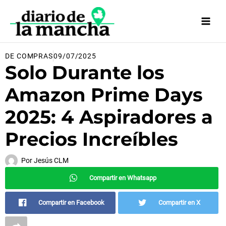
Ir
al
contenido
DE COMPRAS
09/07/2025
Solo Durante los
Amazon Prime Days
2025: 4 Aspiradores a
Precios Increíbles
Por
Jesús CLM
Compartir en Whatsapp
Compartir en Facebook
Compartir en X