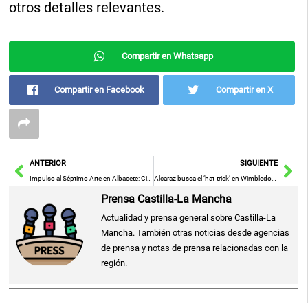
otros detalles relevantes.
Compartir en Whatsapp
Compartir en Facebook
Compartir en X
Ant
Sig
ANTERIOR
SIGUIENTE
Impulso al Séptimo Arte en Albacete: Ciclo de Cinefórums con Protagonismo Local
Alcaraz busca el ‘hat-trick’ en Wimbledon y lanza un reto a Sinner en la batalla por el título
Prensa Castilla-La Mancha
Actualidad y prensa general sobre Castilla-La
Mancha. También otras noticias desde agencias
de prensa y notas de prensa relacionadas con la
región.