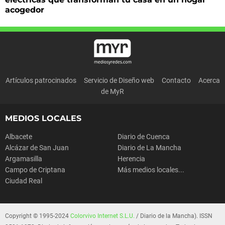
acogedor
Artículos patrocinados
Servicio de Diseño web
Contacto
Acerca
de MyR
MEDIOS LOCALES
Albacete
Diario de Cuenca
Alcázar de San Juan
Diario de La Mancha
Argamasilla
Herencia
Campo de Criptana
Más medios locales...
Ciudad Real
Copyright © 1995-2024
Colorvivo Internet S.L.U.
/ Diario de la Mancha). ISSN