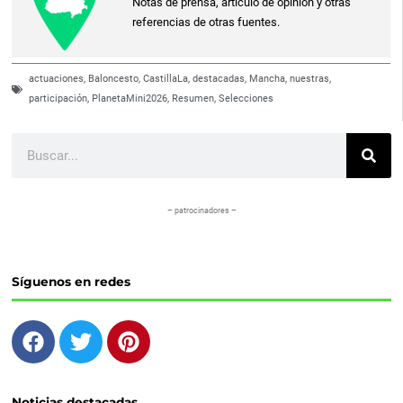
Notas de prensa, artículo de opinión y otras
referencias de otras fuentes.
actuaciones
,
Baloncesto
,
CastillaLa
,
destacadas
,
Mancha
,
nuestras
,
participación
,
PlanetaMini2026
,
Resumen
,
Selecciones
Buscar
– patrocinadores –
Síguenos en redes
F
T
P
a
w
i
c
i
n
e
t
t
Noticias destacadas