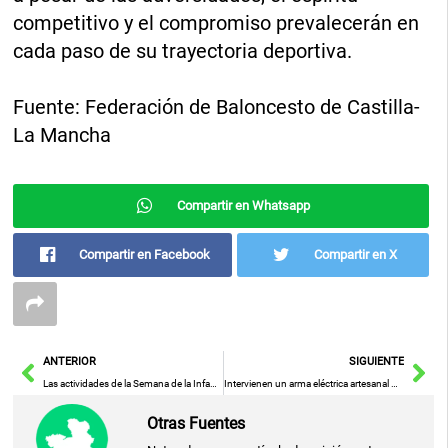
competitivo y el compromiso prevalecerán en
cada paso de su trayectoria deportiva.
Fuente: Federación de Baloncesto de Castilla-
La Mancha
Compartir en Whatsapp
Compartir en Facebook
Compartir en X
Ant
Sig
ANTERIOR
SIGUIENTE
Las actividades de la Semana de la Infancia continúan con una gran participación
Intervienen un arma eléctrica artesanal prohibida a un conductor en Chinchilla de Montearagón
Otras Fuentes