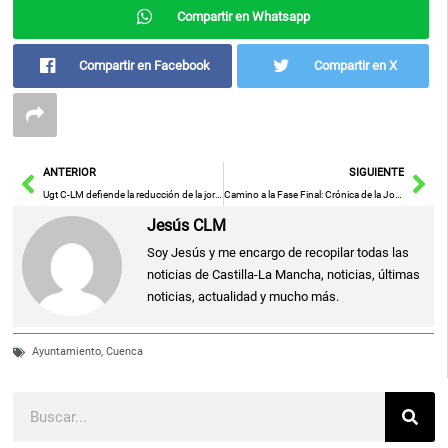
Compartir en Whatsapp
Compartir en Facebook
Compartir en X
Ant
Sig
ANTERIOR
SIGUIENTE
Ugt C-LM defiende la reducción de la jornada laboral y confía en la patronal para su implementación
Camino a la Fase Final: Crónica de la Jornada 3 en la Liga U19 FEM
Jesús CLM
Soy Jesús y me encargo de recopilar todas las
noticias de Castilla-La Mancha, noticias, últimas
noticias, actualidad y mucho más.
Ayuntamiento
,
Cuenca
Buscar