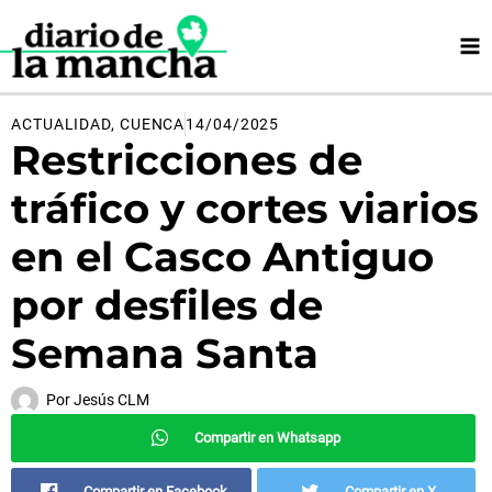
Ir
al
contenido
ACTUALIDAD
,
CUENCA
14/04/2025
Restricciones de
tráfico y cortes viarios
en el Casco Antiguo
por desfiles de
Semana Santa
Por
Jesús CLM
Compartir en Whatsapp
Compartir en Facebook
Compartir en X