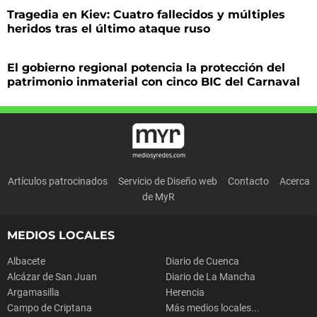
Tragedia en Kiev: Cuatro fallecidos y múltiples
heridos tras el último ataque ruso
El gobierno regional potencia la protección del
patrimonio inmaterial con cinco BIC del Carnaval
Artículos patrocinados
Servicio de Diseño web
Contacto
Acerca
de MyR
MEDIOS LOCALES
Albacete
Diario de Cuenca
Alcázar de San Juan
Diario de La Mancha
Argamasilla
Herencia
Campo de Criptana
Más medios locales...