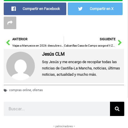
Compartir en Facebook
Compartir en X
Ant
Sig
ANTERIOR
SIGUIENTE
Viajas a Marruecos en 2026: descubre cómo obtener la mejor eSIM con un 10% de descuento y mantente conectado
Cabanillas Casa de Campo acoge el II Zonal de Golf Juvenil Madrid-CLM
Jesús CLM
Soy Jesús y me encargo de recopilar todas las
noticias de Castilla-La Mancha, noticias, últimas
noticias, actualidad y mucho más.
compras online
,
ofertas
Buscar
– patrocinadores –