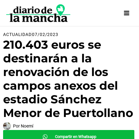
Ir
al
contenido
ACTUALIDAD
07/02/2023
210.403 euros se
destinarán a la
renovación de los
campos anexos del
estadio Sánchez
Menor de Puertollano
Por
Noemí
Compartir en Whatsapp