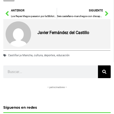
Ant
Sig
ANTERIOR
SIGUIENTE
Los Reyes Magos pasaron por la Biblioteca de Toledo
Seis castellano-manchegos con discapacidad se forman en Ciberseguridad, Animación 3D, Big Data, Inteligencia Artificial y Biomedicina
Javier Fernández del Castillo
Castilla-La Mancha
,
cultura
,
deportes
,
educación
Buscar
– patrocinadores –
Síguenos en redes