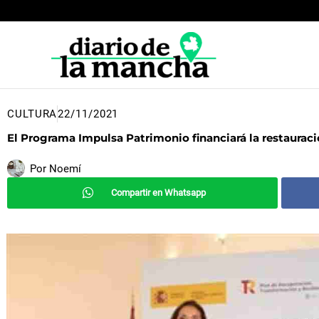
Ir
al
contenido
CULTURA
22/11/2021
El Programa Impulsa Patrimonio financiará la restauració
Por
Noemí
Compartir en Whatsapp