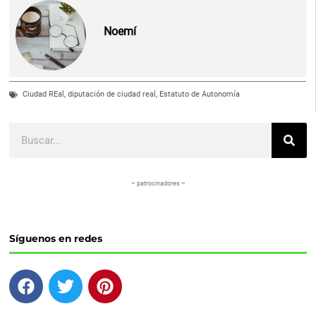
Noemí
Ciudad REal
,
diputación de ciudad real
,
Estatuto de Autonomía
Buscar
– patrocinadores –
Síguenos en redes
F
T
P
a
w
i
c
i
n