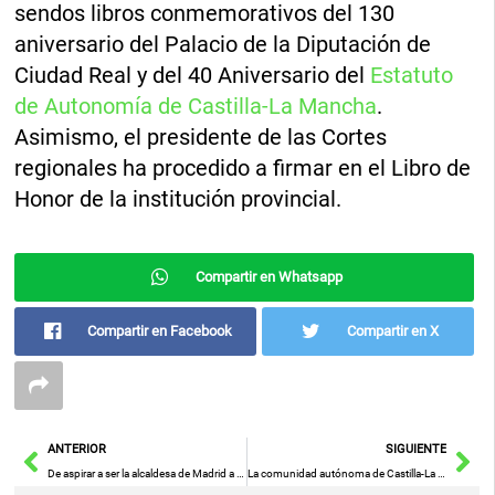
sendos libros conmemorativos del 130
aniversario del Palacio de la Diputación de
Ciudad Real y del 40 Aniversario del
Estatuto
de Autonomía de Castilla-La Mancha
.
Asimismo, el presidente de las Cortes
regionales ha procedido a firmar en el Libro de
Honor de la institución provincial.
Compartir en Whatsapp
Compartir en Facebook
Compartir en X
Ant
Sig
ANTERIOR
SIGUIENTE
De aspirar a ser la alcaldesa de Madrid a liderar la Guardia Civil en medio de la controversia: la historia de Mercedes González
La comunidad autónoma de Castilla-La Mancha pide adelantar la aplicación de las nuevas regulaciones del trasvase antes del verano y reducir el plazo a menos de un año.