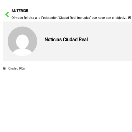
Ant
ANTERIOR
Olmedo felicita a la Federación ‘Ciudad Real Inclusiva’ que nace con el objetivo de “hacer visible a este importante colectivo social”
Noticias Ciudad Real
Ciudad REal