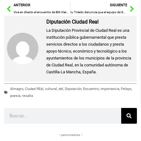
Ant
Sig
ANTERIOR
SIGUIENTE
Vive en directo el encuentro de BM Alarcos: toda la acción al momento
Iu Toledo denuncia que el equipo de Gobierno bloquea la aprobación de alegaciones a las Ordenanzas Fiscales
Diputación Ciudad Real
La Diputación Provincial de Ciudad Real es una
institución pública gubernamental que presta
servicios directos a los ciudadanos y presta
apoyo técnico, económico y tecnológico a los
ayuntamientos de los municipios de la provincia
de Ciudad Real, en la comunidad autónoma de
Castilla-La Mancha, España.
Almagro
,
Ciudad REal
,
cultural
,
del
,
Diputación
,
Encuentro
,
importancia
,
Pelayo
,
poesía
,
resalta
Buscar
– patrocinadores –