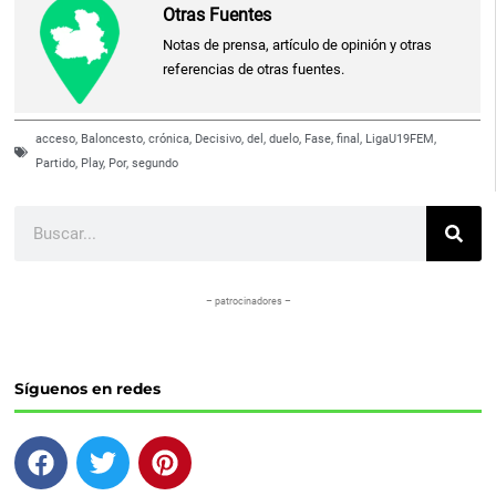
Otras Fuentes
Notas de prensa, artículo de opinión y otras
referencias de otras fuentes.
acceso
,
Baloncesto
,
crónica
,
Decisivo
,
del
,
duelo
,
Fase
,
final
,
LigaU19FEM
,
Partido
,
Play
,
Por
,
segundo
Buscar
– patrocinadores –
Síguenos en redes
F
T
P
a
w
i