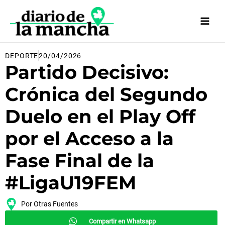
Ir
al
contenido
DEPORTE
20/04/2026
Partido Decisivo:
Crónica del Segundo
Duelo en el Play Off
por el Acceso a la
Fase Final de la
#LigaU19FEM
Por
Otras Fuentes
Compartir en Whatsapp