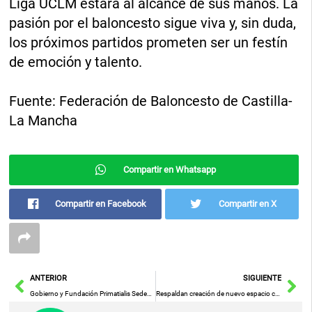
Liga UCLM estará al alcance de sus manos. La
pasión por el baloncesto sigue viva y, sin duda,
los próximos partidos prometen ser un festín
de emoción y talento.
Fuente: Federación de Baloncesto de Castilla-
La Mancha
Compartir en Whatsapp
Compartir en Facebook
Compartir en X
Ant
Sig
ANTERIOR
SIGUIENTE
Gobierno y Fundación Primatialis Sedes Toletana crean comisión interadministrativa del VIII centenario de la Catedral
Respaldan creación de nuevo espacio cultural en Albalate de las nogueras