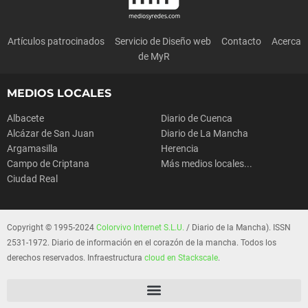
Artículos patrocinados
Servicio de Diseño web
Contacto
Acerca
de MyR
MEDIOS LOCALES
Albacete
Diario de Cuenca
Alcázar de San Juan
Diario de La Mancha
Argamasilla
Herencia
Campo de Criptana
Más medios locales...
Ciudad Real
Copyright © 1995-2024
Colorvivo Internet S.L.U.
/ Diario de la Mancha). ISSN
2531-1972. Diario de información en el corazón de la mancha. Todos los
derechos reservados. Infraestructura
cloud en Stackscale
.