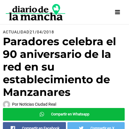
Ir
al
contenido
ACTUALIDAD
21/04/2018
Paradores celebra el
90 aniversario de la
red en su
establecimiento de
Manzanares
Por
Noticias Ciudad Real
Compartir en Whatsapp
Compartir en Facebook
Compartir en X