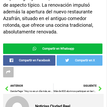
de aspecto típico. La renovación impulsó
además la apertura del nuevo restaurante
Azafrán, situado en el antiguo comedor
rotonda, que ofrece una cocina tradicional,
absolutamente renovada.
Compartir en Whatsapp
Compartir en Facebook
Compartir en X
Ant
Sig
ANTERIOR
SIGUIENTE
García-Page: “Hoy no es un día más, es un día de fuerza en el que nos acordamos, más que nunca, de todas las víctimas de ETA”
Más de 800 alumnos participan en las II Olimpiadas Escolares del barrio del Polígono centradas en el deporte inclusivo
Noticias Ciudad Real