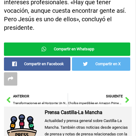
intereses profesionales. «Hay que tener
vocación, aunque cuesta encontrar gente así.
Pero Jesús es uno de ellos», concluyó el
presidente.
Compartir en Whatsapp
Compartir en Facebook
Compartir en X
Ant
Sig
ANTERIOR
SIGUIENTE
Transformaciones en el Horizonte: Un Nuevo Amanecer
Chollos imperdibles en Amazon Prime Day 2025: encuentra lo mejor por menos de 20€
Prensa Castilla-La Mancha
Actualidad y prensa general sobre Castilla-La
Mancha. También otras noticias desde agencias
de prensa y notas de prensa relacionadas con la