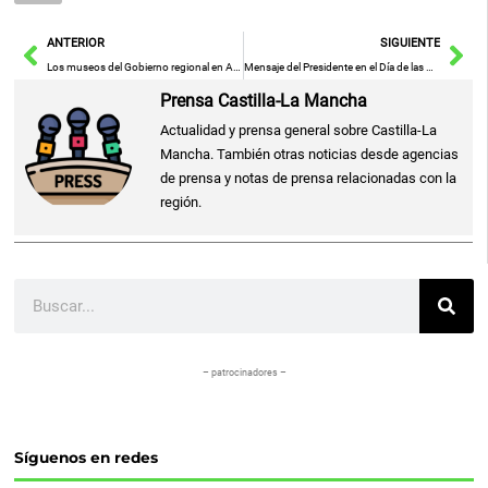
Ant
Sig
ANTERIOR
SIGUIENTE
Los museos del Gobierno regional en Albacete superan las 13.000 visitas en 2026
Mensaje del Presidente en el Día de las Fuerzas Armadas
Prensa Castilla-La Mancha
Actualidad y prensa general sobre Castilla-La
Mancha. También otras noticias desde agencias
de prensa y notas de prensa relacionadas con la
región.
Buscar
– patrocinadores –
Síguenos en redes