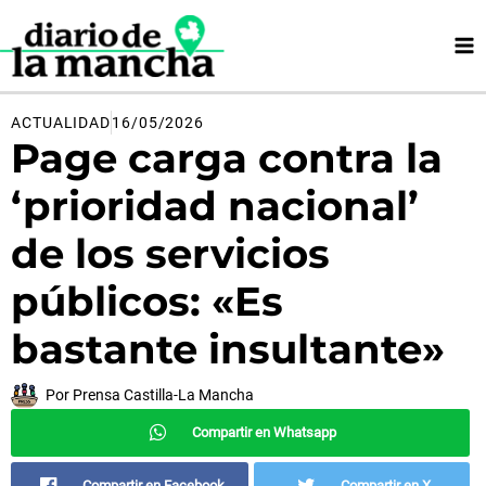
Ir
al
contenido
ACTUALIDAD
16/05/2026
Page carga contra la
‘prioridad nacional’
de los servicios
públicos: «Es
bastante insultante»
Por
Prensa Castilla-La Mancha
Compartir en Whatsapp
Compartir en Facebook
Compartir en X