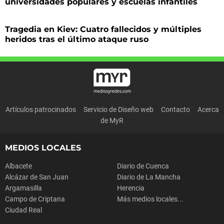
universidades populares y escuelas infantiles
Tragedia en Kiev: Cuatro fallecidos y múltiples
heridos tras el último ataque ruso
Artículos patrocinados
Servicio de Diseño web
Contacto
Acerca
de MyR
MEDIOS LOCALES
Albacete
Diario de Cuenca
Alcázar de San Juan
Diario de La Mancha
Argamasilla
Herencia
Campo de Criptana
Más medios locales...
Ciudad Real