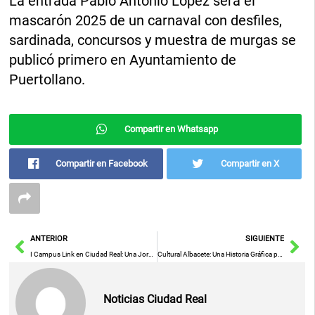
La entrada Pablo Antonio López será el
mascarón 2025 de un carnaval con desfiles,
sardinada, concursos y muestra de murgas se
publicó primero en Ayuntamiento de
Puertollano.
Compartir en Whatsapp
Compartir en Facebook
Compartir en X
Ant
Sig
ANTERIOR
SIGUIENTE
I Campus Link en Ciudad Real: Una Jornada de Convivencia Juvenil en Torno a la Música
Cultural Albacete: Una Historia Gráfica por Santiago Vico
Noticias Ciudad Real