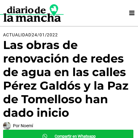
Ir
al
contenido
ACTUALIDAD
24/01/2022
Las obras de
renovación de redes
de agua en las calles
Pérez Galdós y la Paz
de Tomelloso han
dado inicio
Por
Noemí
Compartir en Whatsapp