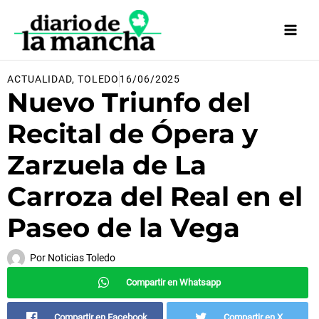
Ir
al
contenido
ACTUALIDAD
,
TOLEDO
16/06/2025
Nuevo Triunfo del
Recital de Ópera y
Zarzuela de La
Carroza del Real en el
Paseo de la Vega
Por
Noticias Toledo
Compartir en Whatsapp
Compartir en Facebook
Compartir en X