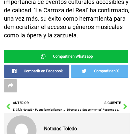
importancia de eventos culturales accesibles y
de calidad. ‘La Carroza del Real’ ha confirmado,
una vez más, su éxito como herramienta para
democratizar el acceso a géneros musicales
como la ópera y la zarzuela.
Compartir en Whatsapp
Compartir en Facebook
Compartir en X
Ant
Sig
ANTERIOR
SIGUIENTE
El Club Natación Puertollano brilla con 35 medallas en el Campeonato Regional Máster de Verano
Director de ‘Supervivientes’ Responde a las Críticas Sobre Emisión Caótica y Lanza Pulla a Telecinco
Noticias Toledo