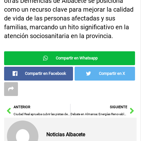
otras Demencias de Albacete se posiciona
como un recurso clave para mejorar la calidad
de vida de las personas afectadas y sus
familias, marcando un hito significativo en la
atención sociosanitaria en la provincia.
Compartir en Whatsapp
Compartir en Facebook
Compartir en X
Ant
Sig
ANTERIOR
SIGUIENTE
Ciudad Real aprueba cubrir las pistas de Puerta de Santa María
Debate en Almansa: Energías Renovables, Impacto Rural y Oportunidades de Empleo en la Sede de UGT
Noticias Albacete