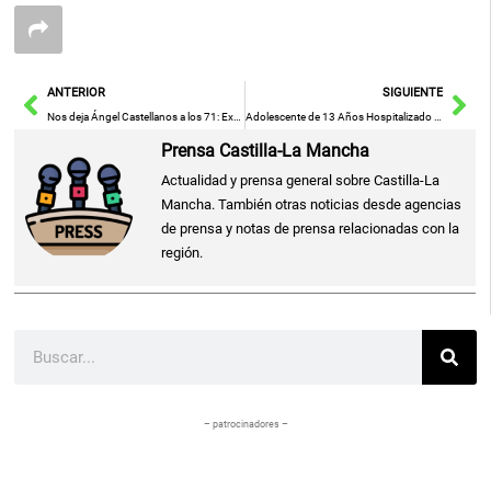
Ant
Sig
ANTERIOR
SIGUIENTE
Nos deja Ángel Castellanos a los 71: Exestrella del Valencia y Granada cierra su último partido en la vida
Adolescente de 13 Años Hospitalizado en Guadalajara al Quedar su Brazo Atrapado en Cosechadora
Prensa Castilla-La Mancha
Actualidad y prensa general sobre Castilla-La
Mancha. También otras noticias desde agencias
de prensa y notas de prensa relacionadas con la
región.
Buscar
– patrocinadores –